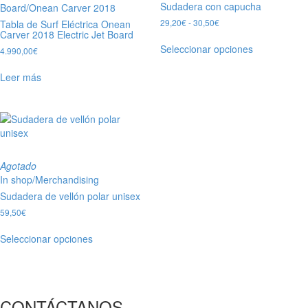
Sudadera con capucha
Board
/
Onean Carver 2018
Rango
29,20
€
-
30,50
€
Tabla de Surf Eléctrica Onean
Carver 2018 Electric Jet Board
de
Este
precios:
Seleccionar opciones
4.990,00
€
producto
desde
tiene
29,20€
Leer más
múltiples
hasta
30,50€
variantes.
Las
opciones
se
pueden
elegir
Agotado
en
In shop
/
Merchandising
la
Sudadera de vellón polar unisex
página
59,50
€
de
Este
producto
Seleccionar opciones
producto
tiene
múltiples
variantes.
Las
CONTÁCTANOS