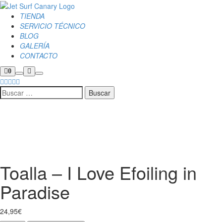
TIENDA
SERVICIO TÉCNICO
BLOG
GALERÍA
CONTACTO
Barra
Más
0
Buscar
Menú
lateral
información
de
principal
la
tienda
Toalla – I Love Efoiling in
Paradise
24,95
€