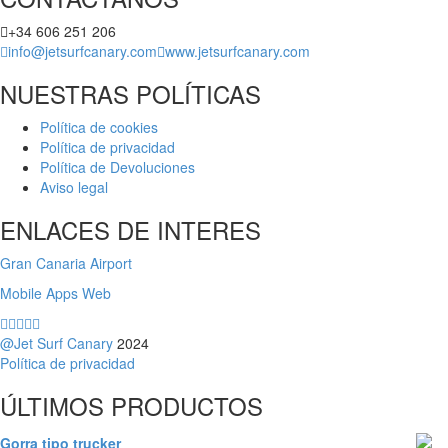
opciones
se
+34 606 251 206
pueden
info@jetsurfcanary.com
www.jetsurfcanary.com
elegir
en
NUESTRAS POLÍTICAS
la
página
Política de cookies
de
Política de privacidad
producto
Política de Devoluciones
Aviso legal
ENLACES DE INTERES
Gran Canaria Airport
Mobile Apps Web
@Jet Surf Canary
2024
Política de privacidad
ÚLTIMOS PRODUCTOS
Gorra tipo trucker