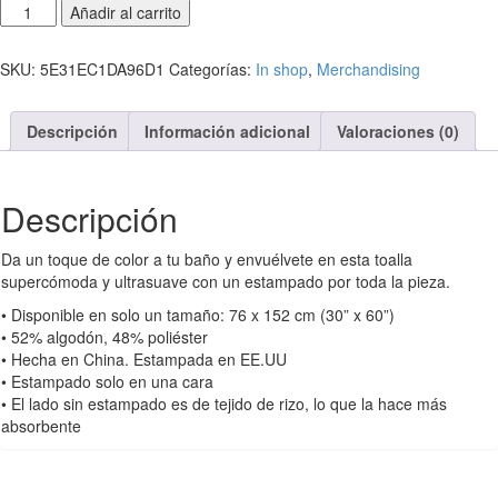
Toalla
Añadir al carrito
-
I
SKU:
5E31EC1DA96D1
Categorías:
In shop
,
Merchandising
Love
Efoiling
in
Descripción
Información adicional
Valoraciones (0)
Paradise
cantidad
Descripción
Da un toque de color a tu baño y envuélvete en esta toalla
supercómoda y ultrasuave con un estampado por toda la pieza.
• Disponible en solo un tamaño: 76 x 152 cm (30” x 60”)
• 52% algodón, 48% poliéster
• Hecha en China. Estampada en EE.UU
• Estampado solo en una cara
• El lado sin estampado es de tejido de rizo, lo que la hace más
absorbente