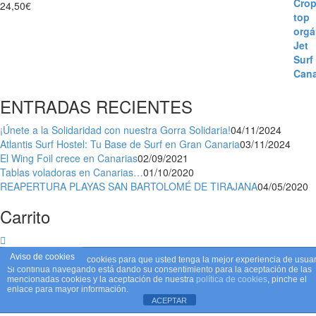
24,50
€
ENTRADAS RECIENTES
¡Únete a la Solidaridad con nuestra Gorra Solidaria!
04/11/2024
Atlantis Surf Hostel: Tu Base de Surf en Gran Canaria
03/11/2024
El Wing Foil crece en Canarias
02/09/2021
Tablas voladoras en Canarias…
01/10/2020
REAPERTURA PLAYAS SAN BARTOLOMÉ DE TIRAJANA
04/05/2020
Carrito
Aviso de cookies
Este sitio web utiliza cookies para que usted tenga la mejor experiencia de usuar
Si continúa navegando está dando su consentimiento para la aceptación de las
mencionadas cookies y la aceptación de nuestra
política de cookies
, pinche el
enlace para mayor información.
ACEPTAR