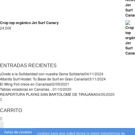
Crop top orgánico Jet Surf Canary
24,50
€
ENTRADAS RECIENTES
¡Únete a la Solidaridad con nuestra Gorra Solidaria!
04/11/2024
Atlantis Surf Hostel: Tu Base de Surf en Gran Canaria
03/11/2024
El Wing Foil crece en Canarias
02/09/2021
Tablas voladoras en Canarias…
01/10/2020
REAPERTURA PLAYAS SAN BARTOLOMÉ DE TIRAJANA
04/05/2020
CARRITO
Aviso de cookies
Este sitio web utiliza cookies para que usted tenga la mejor experiencia de