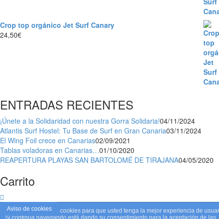
Crop top orgánico Jet Surf Canary
24,50
€
ENTRADAS RECIENTES
¡Únete a la Solidaridad con nuestra Gorra Solidaria!
04/11/2024
Atlantis Surf Hostel: Tu Base de Surf en Gran Canaria
03/11/2024
El Wing Foil crece en Canarias
02/09/2021
Tablas voladoras en Canarias…
01/10/2020
REAPERTURA PLAYAS SAN BARTOLOMÉ DE TIRAJANA
04/05/2020
Carrito
Aviso de cookies
Este sitio web utiliza cookies para que usted tenga la mejor experiencia de usuar
Si continúa navegando está dando su consentimiento para la aceptación de las