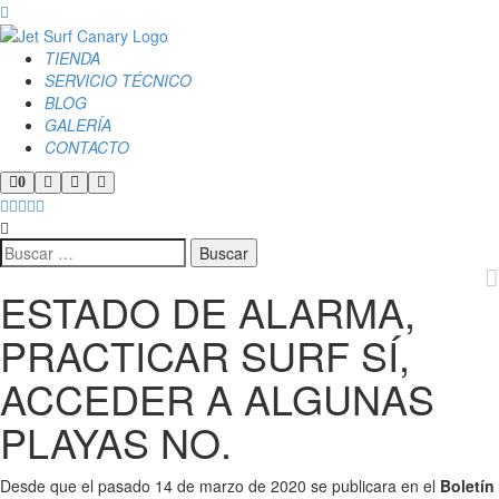
TIENDA
SERVICIO TÉCNICO
BLOG
GALERÍA
CONTACTO
Barra
Buscar
Más
Menú
0
lateral
información
principal
de
la
tienda
ESTADO DE ALARMA,
PRACTICAR SURF SÍ,
ACCEDER A ALGUNAS
PLAYAS NO.
Desde que el pasado 14 de marzo de 2020 se publicara en el
Boletín