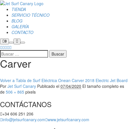
TIENDA
SERVICIO TÉCNICO
BLOG
GALERÍA
CONTACTO
Barra
Más
0
Buscar
Menú
lateral
información
de
principal
la
tienda
Carver
Volver a Tabla de Surf Eléctrica Onean Carver 2018 Electric Jet Board
Por
Jet Surf Canary
Publicado el
07/04/2020
El tamaño completo es
de
506 × 865
pixels
CONTÁCTANOS
+34 606 251 206
info@jetsurfcanary.com
www.jetsurfcanary.com