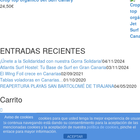
24,50
€
ENTRADAS RECIENTES
¡Únete a la Solidaridad con nuestra Gorra Solidaria!
04/11/2024
Atlantis Surf Hostel: Tu Base de Surf en Gran Canaria
03/11/2024
El Wing Foil crece en Canarias
02/09/2021
Tablas voladoras en Canarias…
01/10/2020
REAPERTURA PLAYAS SAN BARTOLOMÉ DE TIRAJANA
04/05/2020
Carrito
Aviso de cookies
Este sitio web utiliza cookies para que usted tenga la mejor experiencia de usuar
Si continúa navegando está dando su consentimiento para la aceptación de las
mencionadas cookies y la aceptación de nuestra
política de cookies
, pinche el
enlace para mayor información.
ACEPTAR